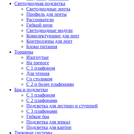
Светодиодная подсветка
Светодиодные ленты
Профиль для ленты
Рассеиватели
Гибкий неон
Светодиодные модули
Комплектующие для лент
Контроллеры для лент
Блоки питания
Торшеры
Изогнутые
На треноге
С 1 плафоном
Для чтения
Со столиком
С 2 и более плафонами
Бра и подсветки
С 1 плафоном
С 2 плафонами
Подсветка для лестниц и ступеней
С 3 плафонами
Гибкие бра
Подсветка для зеркал
Подсветка для картин
Трековые системы