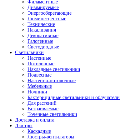
Филаментные
Диммируемые
Энергосберегающие
Люминесцентные
Технические
Накаливания
Декоративные
Галогенные
Светодиодные
Светильники
Настенные
Потолочные
Накладные светильники
Подвесные
Настенно-потолочные
Мебельные
Ночники
Бактерицидные светильники и облучатели
Для растений
Встраиваемые
Точечные светильники
Доставка и оплата
Люстры
Каскадные
Люстры-вентиляторы