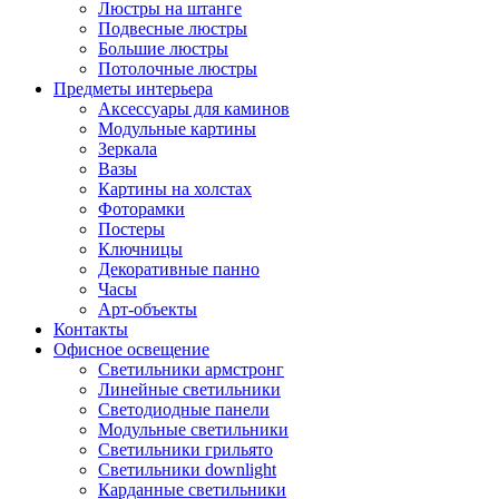
Люстры на штанге
Подвесные люстры
Большие люстры
Потолочные люстры
Предметы интерьера
Аксессуары для каминов
Модульные картины
Зеркала
Вазы
Картины на холстах
Фоторамки
Постеры
Ключницы
Декоративные панно
Часы
Арт-объекты
Контакты
Офисное освещение
Светильники армстронг
Линейные светильники
Светодиодные панели
Модульные светильники
Светильники грильято
Светильники downlight
Карданные светильники