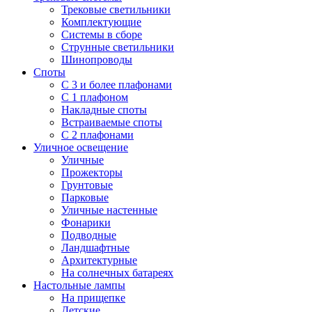
Трековые светильники
Комплектующие
Системы в сборе
Струнные светильники
Шинопроводы
Споты
С 3 и более плафонами
С 1 плафоном
Накладные споты
Встраиваемые споты
С 2 плафонами
Уличное освещение
Уличные
Прожекторы
Грунтовые
Парковые
Уличные настенные
Фонарики
Подводные
Ландшафтные
Архитектурные
На солнечных батареях
Настольные лампы
На прищепке
Детские