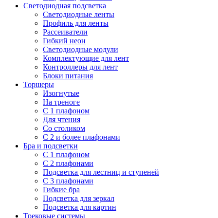
Светодиодная подсветка
Светодиодные ленты
Профиль для ленты
Рассеиватели
Гибкий неон
Светодиодные модули
Комплектующие для лент
Контроллеры для лент
Блоки питания
Торшеры
Изогнутые
На треноге
С 1 плафоном
Для чтения
Со столиком
С 2 и более плафонами
Бра и подсветки
С 1 плафоном
С 2 плафонами
Подсветка для лестниц и ступеней
С 3 плафонами
Гибкие бра
Подсветка для зеркал
Подсветка для картин
Трековые системы