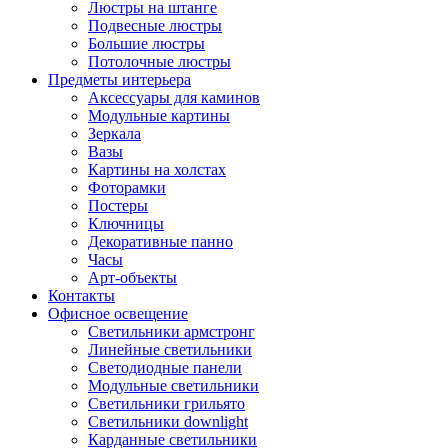
Люстры на штанге
Подвесные люстры
Большие люстры
Потолочные люстры
Предметы интерьера
Аксессуары для каминов
Модульные картины
Зеркала
Вазы
Картины на холстах
Фоторамки
Постеры
Ключницы
Декоративные панно
Часы
Арт-объекты
Контакты
Офисное освещение
Светильники армстронг
Линейные светильники
Светодиодные панели
Модульные светильники
Светильники грильято
Светильники downlight
Карданные светильники