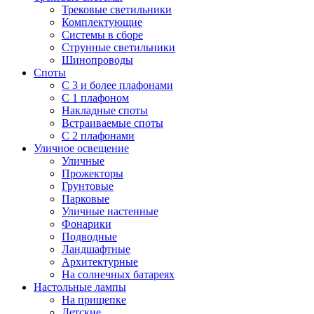
Трековые светильники
Комплектующие
Системы в сборе
Струнные светильники
Шинопроводы
Споты
С 3 и более плафонами
С 1 плафоном
Накладные споты
Встраиваемые споты
С 2 плафонами
Уличное освещение
Уличные
Прожекторы
Грунтовые
Парковые
Уличные настенные
Фонарики
Подводные
Ландшафтные
Архитектурные
На солнечных батареях
Настольные лампы
На прищепке
Детские