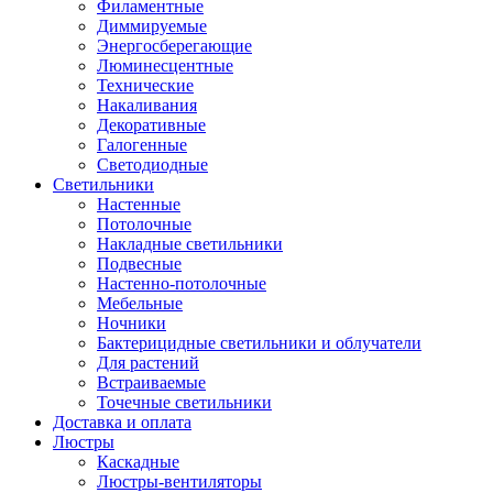
Филаментные
Диммируемые
Энергосберегающие
Люминесцентные
Технические
Накаливания
Декоративные
Галогенные
Светодиодные
Светильники
Настенные
Потолочные
Накладные светильники
Подвесные
Настенно-потолочные
Мебельные
Ночники
Бактерицидные светильники и облучатели
Для растений
Встраиваемые
Точечные светильники
Доставка и оплата
Люстры
Каскадные
Люстры-вентиляторы