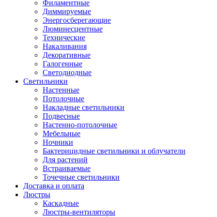
Филаментные
Диммируемые
Энергосберегающие
Люминесцентные
Технические
Накаливания
Декоративные
Галогенные
Светодиодные
Светильники
Настенные
Потолочные
Накладные светильники
Подвесные
Настенно-потолочные
Мебельные
Ночники
Бактерицидные светильники и облучатели
Для растений
Встраиваемые
Точечные светильники
Доставка и оплата
Люстры
Каскадные
Люстры-вентиляторы