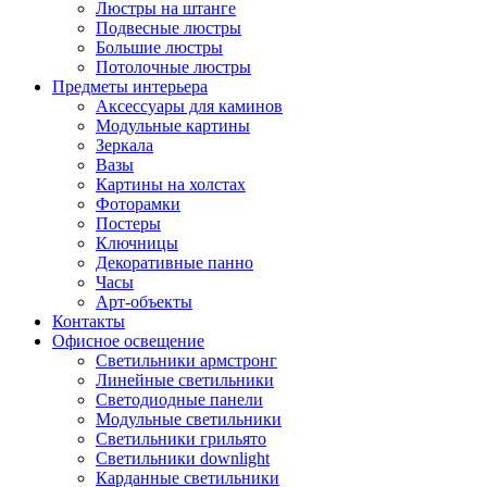
Люстры на штанге
Подвесные люстры
Большие люстры
Потолочные люстры
Предметы интерьера
Аксессуары для каминов
Модульные картины
Зеркала
Вазы
Картины на холстах
Фоторамки
Постеры
Ключницы
Декоративные панно
Часы
Арт-объекты
Контакты
Офисное освещение
Светильники армстронг
Линейные светильники
Светодиодные панели
Модульные светильники
Светильники грильято
Светильники downlight
Карданные светильники