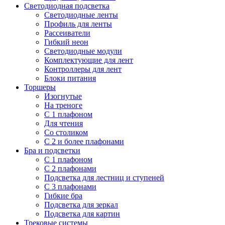
Светодиодная подсветка
Светодиодные ленты
Профиль для ленты
Рассеиватели
Гибкий неон
Светодиодные модули
Комплектующие для лент
Контроллеры для лент
Блоки питания
Торшеры
Изогнутые
На треноге
С 1 плафоном
Для чтения
Со столиком
С 2 и более плафонами
Бра и подсветки
С 1 плафоном
С 2 плафонами
Подсветка для лестниц и ступеней
С 3 плафонами
Гибкие бра
Подсветка для зеркал
Подсветка для картин
Трековые системы