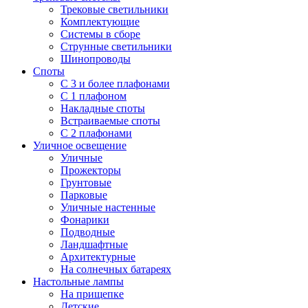
Трековые светильники
Комплектующие
Системы в сборе
Струнные светильники
Шинопроводы
Споты
С 3 и более плафонами
С 1 плафоном
Накладные споты
Встраиваемые споты
С 2 плафонами
Уличное освещение
Уличные
Прожекторы
Грунтовые
Парковые
Уличные настенные
Фонарики
Подводные
Ландшафтные
Архитектурные
На солнечных батареях
Настольные лампы
На прищепке
Детские