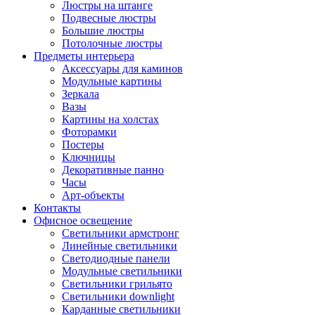
Люстры на штанге
Подвесные люстры
Большие люстры
Потолочные люстры
Предметы интерьера
Аксессуары для каминов
Модульные картины
Зеркала
Вазы
Картины на холстах
Фоторамки
Постеры
Ключницы
Декоративные панно
Часы
Арт-объекты
Контакты
Офисное освещение
Светильники армстронг
Линейные светильники
Светодиодные панели
Модульные светильники
Светильники грильято
Светильники downlight
Карданные светильники