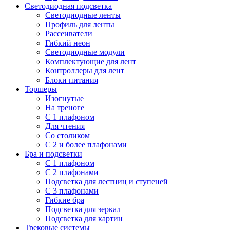
Светодиодная подсветка
Светодиодные ленты
Профиль для ленты
Рассеиватели
Гибкий неон
Светодиодные модули
Комплектующие для лент
Контроллеры для лент
Блоки питания
Торшеры
Изогнутые
На треноге
С 1 плафоном
Для чтения
Со столиком
С 2 и более плафонами
Бра и подсветки
С 1 плафоном
С 2 плафонами
Подсветка для лестниц и ступеней
С 3 плафонами
Гибкие бра
Подсветка для зеркал
Подсветка для картин
Трековые системы