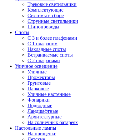
Трековые светильники
Комплектующие
Системы в сборе
Струнные светильники
Шинопроводы
Споты
С 3 и более плафонами
С 1 плафоном
Накладные споты
Встраиваемые споты
С 2 плафонами
Уличное освещение
Уличные
Прожекторы
Грунтовые
Парковые
Уличные настенные
Фонарики
Подводные
Ландшафтные
Архитектурные
На солнечных батареях
Настольные лампы
На прищепке
Детские