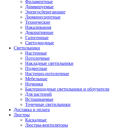
Филаментные
Диммируемые
Энергосберегающие
Люминесцентные
Технические
Накаливания
Декоративные
Галогенные
Светодиодные
Светильники
Настенные
Потолочные
Накладные светильники
Подвесные
Настенно-потолочные
Мебельные
Ночники
Бактерицидные светильники и облучатели
Для растений
Встраиваемые
Точечные светильники
Доставка и оплата
Люстры
Каскадные
Люстры-вентиляторы