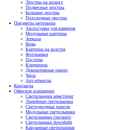
Люстры на штанге
Подвесные люстры
Большие люстры
Потолочные люстры
Предметы интерьера
Аксессуары для каминов
Модульные картины
Зеркала
Вазы
Картины на холстах
Фоторамки
Постеры
Ключницы
Декоративные панно
Часы
Арт-объекты
Контакты
Офисное освещение
Светильники армстронг
Линейные светильники
Светодиодные панели
Модульные светильники
Светильники грильято
Светильники downlight
Карданные светильники