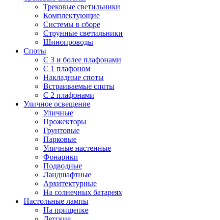
Трековые светильники
Комплектующие
Системы в сборе
Струнные светильники
Шинопроводы
Споты
С 3 и более плафонами
С 1 плафоном
Накладные споты
Встраиваемые споты
С 2 плафонами
Уличное освещение
Уличные
Прожекторы
Грунтовые
Парковые
Уличные настенные
Фонарики
Подводные
Ландшафтные
Архитектурные
На солнечных батареях
Настольные лампы
На прищепке
Детские