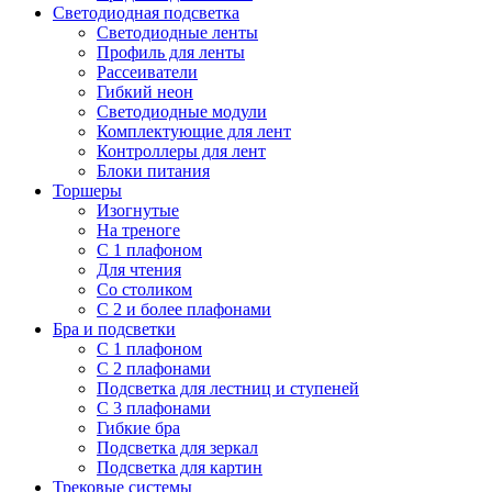
Светодиодная подсветка
Светодиодные ленты
Профиль для ленты
Рассеиватели
Гибкий неон
Светодиодные модули
Комплектующие для лент
Контроллеры для лент
Блоки питания
Торшеры
Изогнутые
На треноге
С 1 плафоном
Для чтения
Со столиком
С 2 и более плафонами
Бра и подсветки
С 1 плафоном
С 2 плафонами
Подсветка для лестниц и ступеней
С 3 плафонами
Гибкие бра
Подсветка для зеркал
Подсветка для картин
Трековые системы