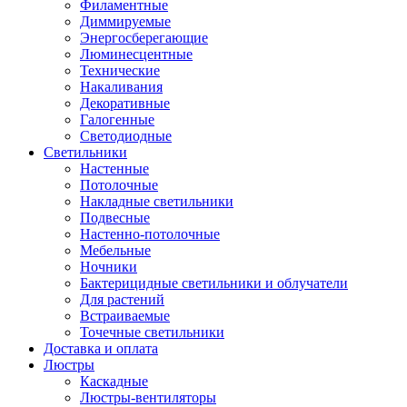
Филаментные
Диммируемые
Энергосберегающие
Люминесцентные
Технические
Накаливания
Декоративные
Галогенные
Светодиодные
Светильники
Настенные
Потолочные
Накладные светильники
Подвесные
Настенно-потолочные
Мебельные
Ночники
Бактерицидные светильники и облучатели
Для растений
Встраиваемые
Точечные светильники
Доставка и оплата
Люстры
Каскадные
Люстры-вентиляторы