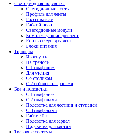
Светодиодная подсветка
Светодиодные ленты
Профиль для ленты
Рассеиватели
Гибкий неон
Светодиодные модули
Комплектующие для лент
Контроллеры для лент
Блоки питания
Торшеры
Изогнутые
На треноге
С 1 плафоном
Для чтения
Со столиком
С 2 и более плафонами
Бра и подсветки
С 1 плафоном
С 2 плафонами
Подсветка для лестниц и ступеней
С 3 плафонами
Гибкие бра
Подсветка для зеркал
Подсветка для картин
Трековые системы