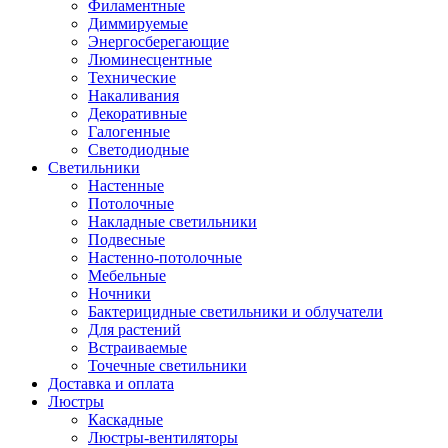
Филаментные
Диммируемые
Энергосберегающие
Люминесцентные
Технические
Накаливания
Декоративные
Галогенные
Светодиодные
Светильники
Настенные
Потолочные
Накладные светильники
Подвесные
Настенно-потолочные
Мебельные
Ночники
Бактерицидные светильники и облучатели
Для растений
Встраиваемые
Точечные светильники
Доставка и оплата
Люстры
Каскадные
Люстры-вентиляторы