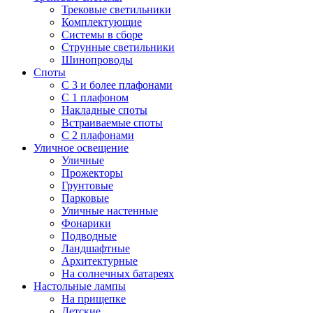
Трековые светильники
Комплектующие
Системы в сборе
Струнные светильники
Шинопроводы
Споты
С 3 и более плафонами
С 1 плафоном
Накладные споты
Встраиваемые споты
С 2 плафонами
Уличное освещение
Уличные
Прожекторы
Грунтовые
Парковые
Уличные настенные
Фонарики
Подводные
Ландшафтные
Архитектурные
На солнечных батареях
Настольные лампы
На прищепке
Детские