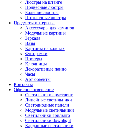
Люстры на штанге
Подвесные люстры
Большие люстры
Потолочные люстры
Предметы интерьера
Аксессуары для каминов
Модульные картины
Зеркала
Вазы
Картины на холстах
Фоторамки
Постеры
Ключницы
Декоративные панно
Часы
Арт-объекты
Контакты
Офисное освещение
Светильники армстронг
Линейные светильники
Светодиодные панели
Модульные светильники
Светильники грильято
Светильники downlight
Карданные светильники