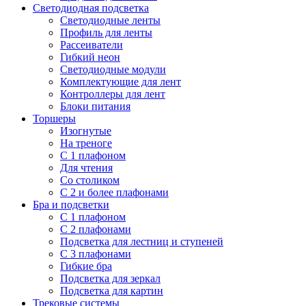
Светодиодная подсветка
Светодиодные ленты
Профиль для ленты
Рассеиватели
Гибкий неон
Светодиодные модули
Комплектующие для лент
Контроллеры для лент
Блоки питания
Торшеры
Изогнутые
На треноге
С 1 плафоном
Для чтения
Со столиком
С 2 и более плафонами
Бра и подсветки
С 1 плафоном
С 2 плафонами
Подсветка для лестниц и ступеней
С 3 плафонами
Гибкие бра
Подсветка для зеркал
Подсветка для картин
Трековые системы