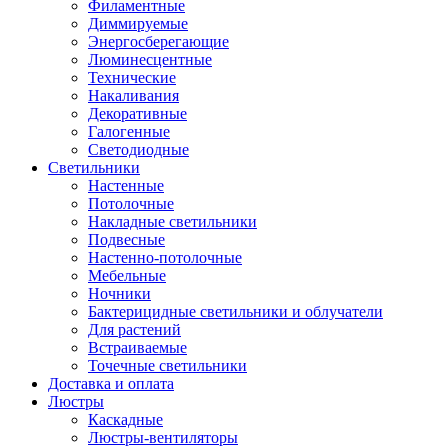
Филаментные
Диммируемые
Энергосберегающие
Люминесцентные
Технические
Накаливания
Декоративные
Галогенные
Светодиодные
Светильники
Настенные
Потолочные
Накладные светильники
Подвесные
Настенно-потолочные
Мебельные
Ночники
Бактерицидные светильники и облучатели
Для растений
Встраиваемые
Точечные светильники
Доставка и оплата
Люстры
Каскадные
Люстры-вентиляторы