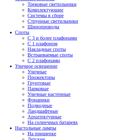
Трековые светильники
Комплектующие
Системы в сборе
Струнные светильники
Шинопроводы
Споты
С 3 и более плафонами
С 1 плафоном
Накладные споты
Встраиваемые споты
С 2 плафонами
Уличное освещение
Уличные
Прожекторы
Грунтовые
Парковые
Уличные настенные
Фонарики
Подводные
Ландшафтные
Архитектурные
На солнечных батареях
Настольные лампы
На прищепке
Детские