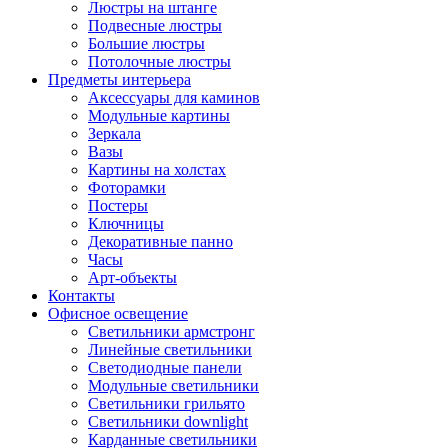
Люстры на штанге
Подвесные люстры
Большие люстры
Потолочные люстры
Предметы интерьера
Аксессуары для каминов
Модульные картины
Зеркала
Вазы
Картины на холстах
Фоторамки
Постеры
Ключницы
Декоративные панно
Часы
Арт-объекты
Контакты
Офисное освещение
Светильники армстронг
Линейные светильники
Светодиодные панели
Модульные светильники
Светильники грильято
Светильники downlight
Карданные светильники