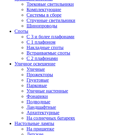
Трековые светильники
Комплектующие
Системы в сборе
Струнные светильники
Шинопроводы
Споты
С 3 и более плафонами
С 1 плафоном
Накладные споты
Встраиваемые споты
С 2 плафонами
Уличное освещение
Уличные
Прожекторы
Грунтовые
Парковые
Уличные настенные
Фонарики
Подводные
Ландшафтные
Архитектурные
На солнечных батареях
Настольные лампы
На прищепке
Детские