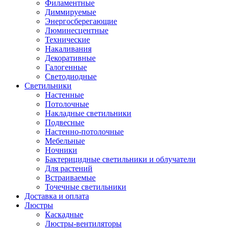
Филаментные
Диммируемые
Энергосберегающие
Люминесцентные
Технические
Накаливания
Декоративные
Галогенные
Светодиодные
Светильники
Настенные
Потолочные
Накладные светильники
Подвесные
Настенно-потолочные
Мебельные
Ночники
Бактерицидные светильники и облучатели
Для растений
Встраиваемые
Точечные светильники
Доставка и оплата
Люстры
Каскадные
Люстры-вентиляторы