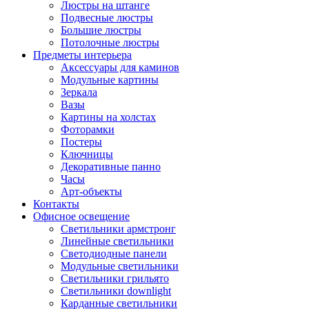
Люстры на штанге
Подвесные люстры
Большие люстры
Потолочные люстры
Предметы интерьера
Аксессуары для каминов
Модульные картины
Зеркала
Вазы
Картины на холстах
Фоторамки
Постеры
Ключницы
Декоративные панно
Часы
Арт-объекты
Контакты
Офисное освещение
Светильники армстронг
Линейные светильники
Светодиодные панели
Модульные светильники
Светильники грильято
Светильники downlight
Карданные светильники