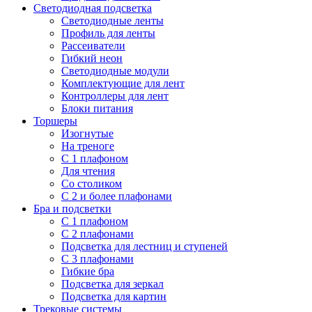
Светодиодная подсветка
Светодиодные ленты
Профиль для ленты
Рассеиватели
Гибкий неон
Светодиодные модули
Комплектующие для лент
Контроллеры для лент
Блоки питания
Торшеры
Изогнутые
На треноге
С 1 плафоном
Для чтения
Со столиком
С 2 и более плафонами
Бра и подсветки
С 1 плафоном
С 2 плафонами
Подсветка для лестниц и ступеней
С 3 плафонами
Гибкие бра
Подсветка для зеркал
Подсветка для картин
Трековые системы