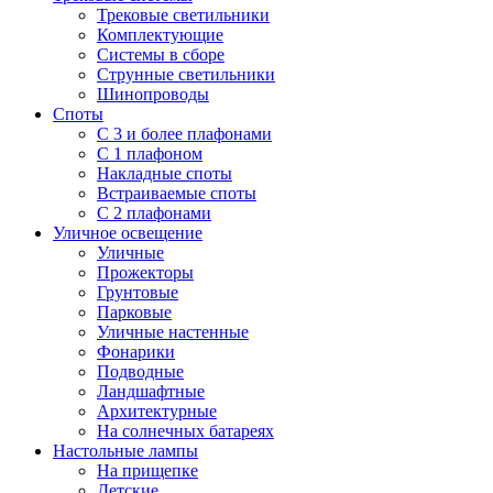
Трековые светильники
Комплектующие
Системы в сборе
Струнные светильники
Шинопроводы
Споты
С 3 и более плафонами
С 1 плафоном
Накладные споты
Встраиваемые споты
С 2 плафонами
Уличное освещение
Уличные
Прожекторы
Грунтовые
Парковые
Уличные настенные
Фонарики
Подводные
Ландшафтные
Архитектурные
На солнечных батареях
Настольные лампы
На прищепке
Детские