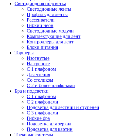
Светодиодная подсветка
Светодиодные ленты
Профиль для ленты
Рассеиватели
Гибкий неон
Светодиодные модули
Комплектующие для лент
Контроллеры для лент
Блоки питания
Торшеры
Изогнутые
На треноге
С 1 плафоном
Для чтения
Со столиком
С 2 и более плафонами
Бра и подсветки
С 1 плафоном
С 2 плафонами
Подсветка для лестниц и ступеней
С 3 плафонами
Гибкие бра
Подсветка для зеркал
Подсветка для картин
Трековые системы