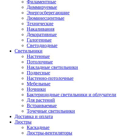
Филаментные
Диммируемые
Энергосберегающие
Люминесцентные
Технические
Накаливания
Декоративные
Галогенные
Светодиодные
Светильники
Настенные
Потолочные
Накладные светильники
Подвесные
Настенно-потолочные
Мебельные
Ночники
Бактерицидные светильники и облучатели
Для растений
Встраиваемые
Точечные светильники
Доставка и оплата
Люстры
Каскадные
Люстры-вентиляторы