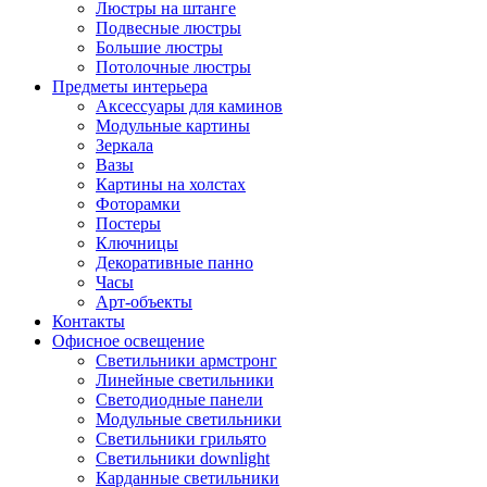
Люстры на штанге
Подвесные люстры
Большие люстры
Потолочные люстры
Предметы интерьера
Аксессуары для каминов
Модульные картины
Зеркала
Вазы
Картины на холстах
Фоторамки
Постеры
Ключницы
Декоративные панно
Часы
Арт-объекты
Контакты
Офисное освещение
Светильники армстронг
Линейные светильники
Светодиодные панели
Модульные светильники
Светильники грильято
Светильники downlight
Карданные светильники