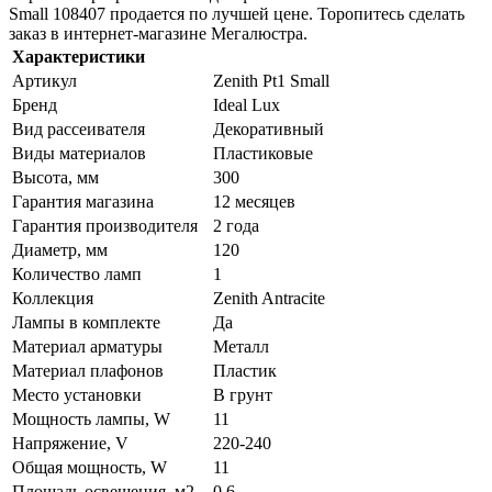
Small 108407 продается по лучшей цене. Торопитесь сделать
заказ в интернет-магазине Мегалюстра.
Характеристики
Артикул
Zenith Pt1 Small
Бренд
Ideal Lux
Вид рассеивателя
Декоративный
Виды материалов
Пластиковые
Высота, мм
300
Гарантия магазина
12 месяцев
Гарантия производителя
2 года
Диаметр, мм
120
Количество ламп
1
Коллекция
Zenith Antracite
Лампы в комплекте
Да
Материал арматуры
Металл
Материал плафонов
Пластик
Место установки
В грунт
Мощность лампы, W
11
Напряжение, V
220-240
Общая мощность, W
11
Площадь освещения, м2
0.6