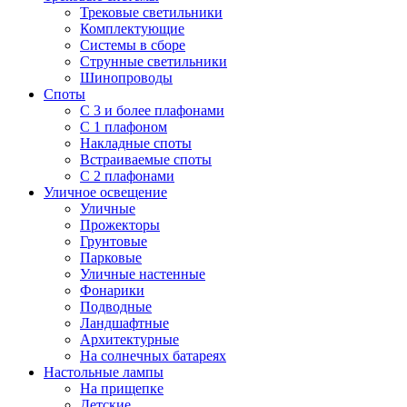
Трековые светильники
Комплектующие
Системы в сборе
Струнные светильники
Шинопроводы
Споты
С 3 и более плафонами
С 1 плафоном
Накладные споты
Встраиваемые споты
С 2 плафонами
Уличное освещение
Уличные
Прожекторы
Грунтовые
Парковые
Уличные настенные
Фонарики
Подводные
Ландшафтные
Архитектурные
На солнечных батареях
Настольные лампы
На прищепке
Детские