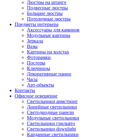
Люстры на штанге
Подвесные люстры
Большие люстры
Потолочные люстры
Предметы интерьера
Аксессуары для каминов
Модульные картины
Зеркала
Вазы
Картины на холстах
Фоторамки
Постеры
Ключницы
Декоративные панно
Часы
Арт-объекты
Контакты
Офисное освещение
Светильники армстронг
Линейные светильники
Светодиодные панели
Модульные светильники
Светильники грильято
Светильники downlight
Карданные светильники