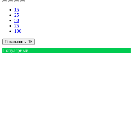
15
25
50
75
100
Показывать:
15
Популярный