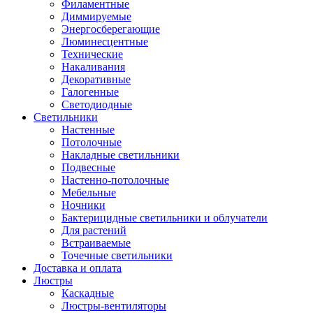
Филаментные
Диммируемые
Энергосберегающие
Люминесцентные
Технические
Накаливания
Декоративные
Галогенные
Светодиодные
Светильники
Настенные
Потолочные
Накладные светильники
Подвесные
Настенно-потолочные
Мебельные
Ночники
Бактерицидные светильники и облучатели
Для растений
Встраиваемые
Точечные светильники
Доставка и оплата
Люстры
Каскадные
Люстры-вентиляторы