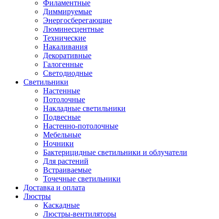
Филаментные
Диммируемые
Энергосберегающие
Люминесцентные
Технические
Накаливания
Декоративные
Галогенные
Светодиодные
Светильники
Настенные
Потолочные
Накладные светильники
Подвесные
Настенно-потолочные
Мебельные
Ночники
Бактерицидные светильники и облучатели
Для растений
Встраиваемые
Точечные светильники
Доставка и оплата
Люстры
Каскадные
Люстры-вентиляторы