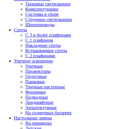
Трековые светильники
Комплектующие
Системы в сборе
Струнные светильники
Шинопроводы
Споты
С 3 и более плафонами
С 1 плафоном
Накладные споты
Встраиваемые споты
С 2 плафонами
Уличное освещение
Уличные
Прожекторы
Грунтовые
Парковые
Уличные настенные
Фонарики
Подводные
Ландшафтные
Архитектурные
На солнечных батареях
Настольные лампы
На прищепке
Детские