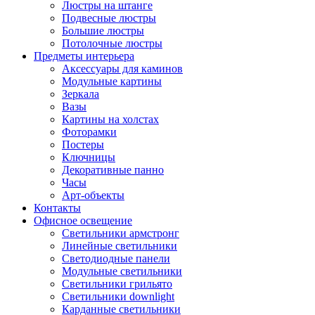
Люстры на штанге
Подвесные люстры
Большие люстры
Потолочные люстры
Предметы интерьера
Аксессуары для каминов
Модульные картины
Зеркала
Вазы
Картины на холстах
Фоторамки
Постеры
Ключницы
Декоративные панно
Часы
Арт-объекты
Контакты
Офисное освещение
Светильники армстронг
Линейные светильники
Светодиодные панели
Модульные светильники
Светильники грильято
Светильники downlight
Карданные светильники