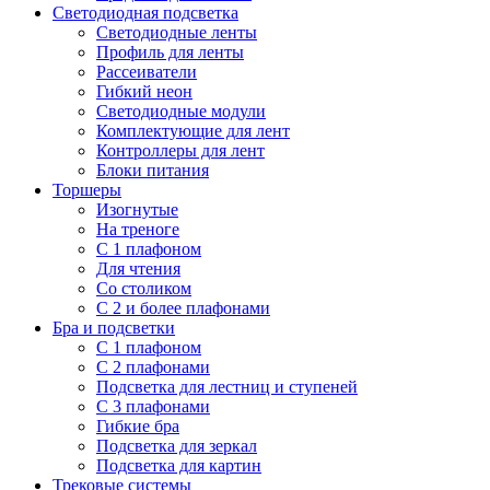
Светодиодная подсветка
Светодиодные ленты
Профиль для ленты
Рассеиватели
Гибкий неон
Светодиодные модули
Комплектующие для лент
Контроллеры для лент
Блоки питания
Торшеры
Изогнутые
На треноге
С 1 плафоном
Для чтения
Со столиком
С 2 и более плафонами
Бра и подсветки
С 1 плафоном
С 2 плафонами
Подсветка для лестниц и ступеней
С 3 плафонами
Гибкие бра
Подсветка для зеркал
Подсветка для картин
Трековые системы