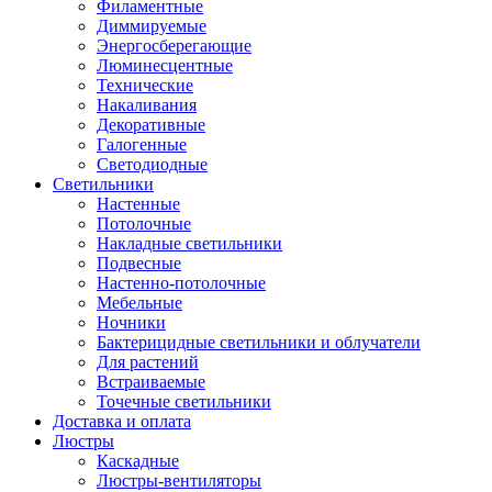
Филаментные
Диммируемые
Энергосберегающие
Люминесцентные
Технические
Накаливания
Декоративные
Галогенные
Светодиодные
Светильники
Настенные
Потолочные
Накладные светильники
Подвесные
Настенно-потолочные
Мебельные
Ночники
Бактерицидные светильники и облучатели
Для растений
Встраиваемые
Точечные светильники
Доставка и оплата
Люстры
Каскадные
Люстры-вентиляторы