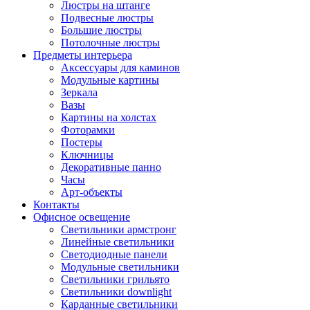
Люстры на штанге
Подвесные люстры
Большие люстры
Потолочные люстры
Предметы интерьера
Аксессуары для каминов
Модульные картины
Зеркала
Вазы
Картины на холстах
Фоторамки
Постеры
Ключницы
Декоративные панно
Часы
Арт-объекты
Контакты
Офисное освещение
Светильники армстронг
Линейные светильники
Светодиодные панели
Модульные светильники
Светильники грильято
Светильники downlight
Карданные светильники