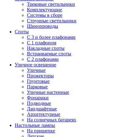
Трековые светильники
Комплектующие
Системы в сборе
Струнные светильники
Шинопроводы
Споты
С 3 и более плафонами
С 1 плафоном
Накладные споты
Встраиваемые споты
С 2 плафонами
Уличное освещение
Уличные
Прожекторы
Грунтовые
Парковые
Уличные настенные
Фонарики
Подводные
Ландшафтные
Архитектурные
На солнечных батареях
Настольные лампы
На прищепке
Детские