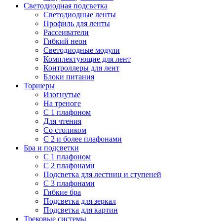
Светодиодная подсветка
Светодиодные ленты
Профиль для ленты
Рассеиватели
Гибкий неон
Светодиодные модули
Комплектующие для лент
Контроллеры для лент
Блоки питания
Торшеры
Изогнутые
На треноге
С 1 плафоном
Для чтения
Со столиком
С 2 и более плафонами
Бра и подсветки
С 1 плафоном
С 2 плафонами
Подсветка для лестниц и ступеней
С 3 плафонами
Гибкие бра
Подсветка для зеркал
Подсветка для картин
Трековые системы