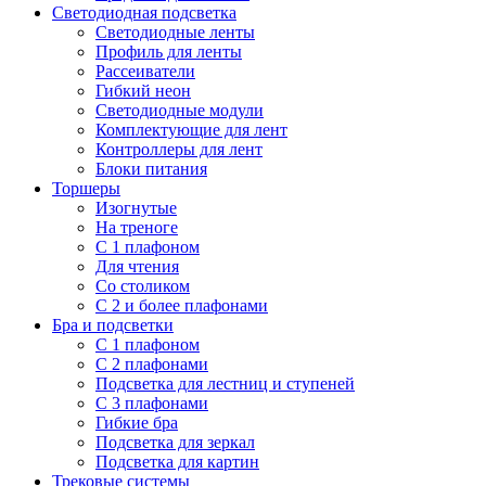
Светодиодная подсветка
Светодиодные ленты
Профиль для ленты
Рассеиватели
Гибкий неон
Светодиодные модули
Комплектующие для лент
Контроллеры для лент
Блоки питания
Торшеры
Изогнутые
На треноге
С 1 плафоном
Для чтения
Со столиком
С 2 и более плафонами
Бра и подсветки
С 1 плафоном
С 2 плафонами
Подсветка для лестниц и ступеней
С 3 плафонами
Гибкие бра
Подсветка для зеркал
Подсветка для картин
Трековые системы