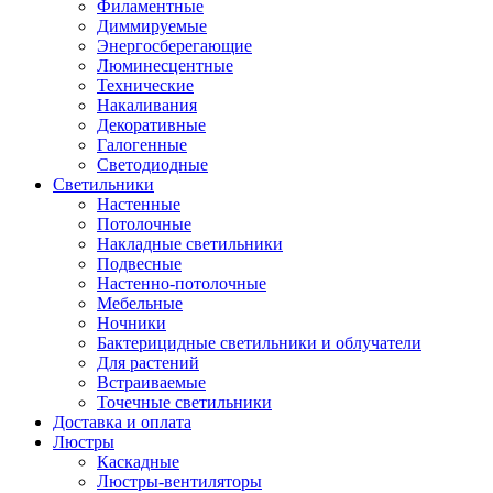
Филаментные
Диммируемые
Энергосберегающие
Люминесцентные
Технические
Накаливания
Декоративные
Галогенные
Светодиодные
Светильники
Настенные
Потолочные
Накладные светильники
Подвесные
Настенно-потолочные
Мебельные
Ночники
Бактерицидные светильники и облучатели
Для растений
Встраиваемые
Точечные светильники
Доставка и оплата
Люстры
Каскадные
Люстры-вентиляторы