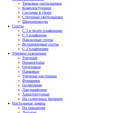
Трековые светильники
Комплектующие
Системы в сборе
Струнные светильники
Шинопроводы
Споты
С 3 и более плафонами
С 1 плафоном
Накладные споты
Встраиваемые споты
С 2 плафонами
Уличное освещение
Уличные
Прожекторы
Грунтовые
Парковые
Уличные настенные
Фонарики
Подводные
Ландшафтные
Архитектурные
На солнечных батареях
Настольные лампы
На прищепке
Детские