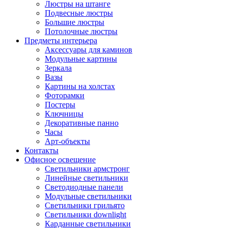
Люстры на штанге
Подвесные люстры
Большие люстры
Потолочные люстры
Предметы интерьера
Аксессуары для каминов
Модульные картины
Зеркала
Вазы
Картины на холстах
Фоторамки
Постеры
Ключницы
Декоративные панно
Часы
Арт-объекты
Контакты
Офисное освещение
Светильники армстронг
Линейные светильники
Светодиодные панели
Модульные светильники
Светильники грильято
Светильники downlight
Карданные светильники