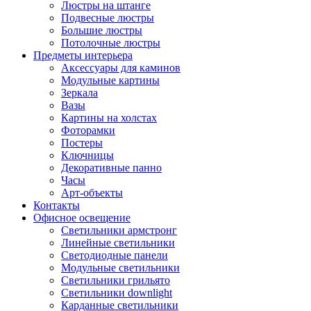
Люстры на штанге
Подвесные люстры
Большие люстры
Потолочные люстры
Предметы интерьера
Аксессуары для каминов
Модульные картины
Зеркала
Вазы
Картины на холстах
Фоторамки
Постеры
Ключницы
Декоративные панно
Часы
Арт-объекты
Контакты
Офисное освещение
Светильники армстронг
Линейные светильники
Светодиодные панели
Модульные светильники
Светильники грильято
Светильники downlight
Карданные светильники