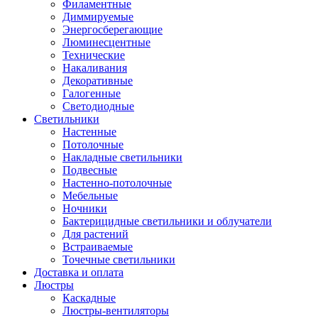
Филаментные
Диммируемые
Энергосберегающие
Люминесцентные
Технические
Накаливания
Декоративные
Галогенные
Светодиодные
Светильники
Настенные
Потолочные
Накладные светильники
Подвесные
Настенно-потолочные
Мебельные
Ночники
Бактерицидные светильники и облучатели
Для растений
Встраиваемые
Точечные светильники
Доставка и оплата
Люстры
Каскадные
Люстры-вентиляторы