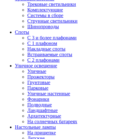
Трековые светильники
Комплектующие
Системы в сборе
Струнные светильники
Шинопроводы
Споты
С 3 и более плафонами
С 1 плафоном
Накладные споты
Встраиваемые споты
С 2 плафонами
Уличное освещение
Уличные
Прожекторы
Грунтовые
Парковые
Уличные настенные
Фонарики
Подводные
Ландшафтные
Архитектурные
На солнечных батареях
Настольные лампы
На прищепке
Детские