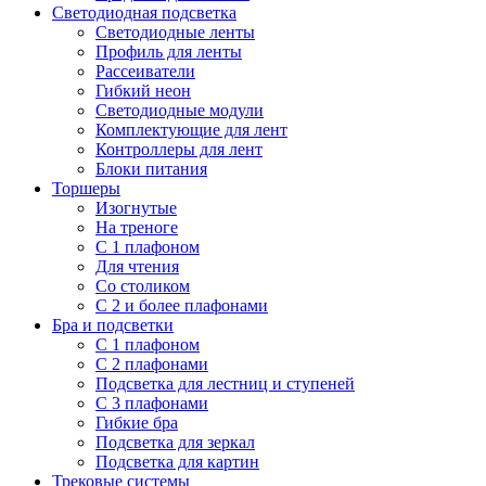
Светодиодная подсветка
Светодиодные ленты
Профиль для ленты
Рассеиватели
Гибкий неон
Светодиодные модули
Комплектующие для лент
Контроллеры для лент
Блоки питания
Торшеры
Изогнутые
На треноге
С 1 плафоном
Для чтения
Со столиком
С 2 и более плафонами
Бра и подсветки
С 1 плафоном
С 2 плафонами
Подсветка для лестниц и ступеней
С 3 плафонами
Гибкие бра
Подсветка для зеркал
Подсветка для картин
Трековые системы